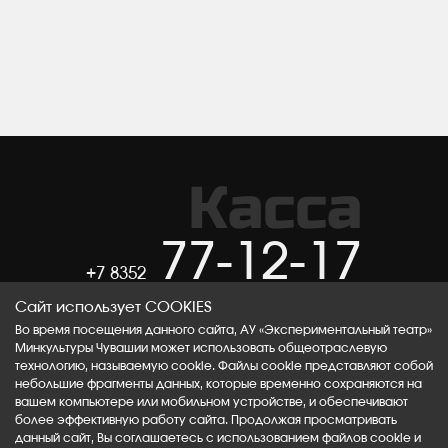
Касса
77-12-17
+7 8352
Сайт использует COOKIES
ВКОНТАКТЕ
ТЕЛЕГРАМ
Во время посещения данного сайта, АУ «Экспериментальный театр»
Минкультуры Чувашии может использовать общеотраслевую
технологию, называемую cookie. Файлы cookie представляют собой
ОК
RUTUBE
небольшие фрагменты данных, которые временно сохраняются на
вашем компьютере или мобильном устройстве, и обеспечивают
более эффективную работу сайта. Продолжая просматривать
данный сайт, Вы соглашаетесь с использованием файлов cookie и