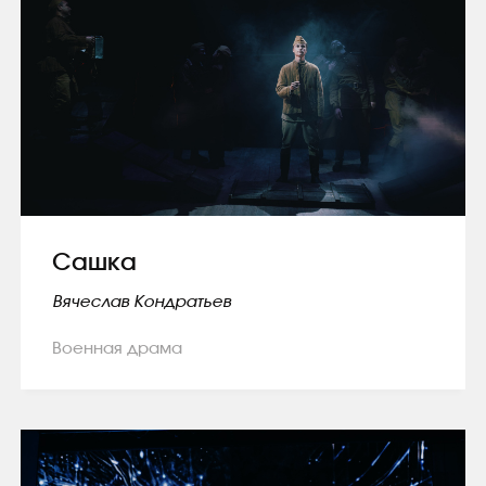
Сашка
Вячеслав Кондратьев
Военная драма