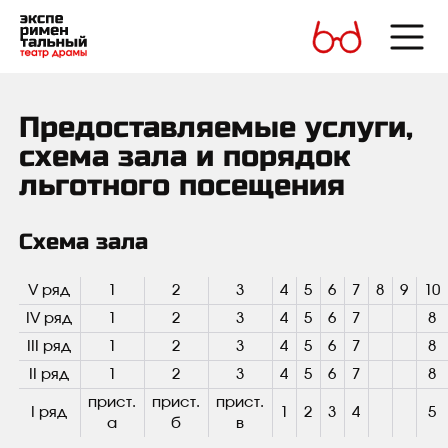
Предоставляемые услуги,
схема зала и порядок
льготного посещения
Схема зала
V ряд
1
2
3
4
5
6
7
8
9
10
IV ряд
1
2
3
4
5
6
7
8
III ряд
1
2
3
4
5
6
7
8
II ряд
1
2
3
4
5
6
7
8
прист.
прист.
прист.
I ряд
1
2
3
4
5
а
б
в