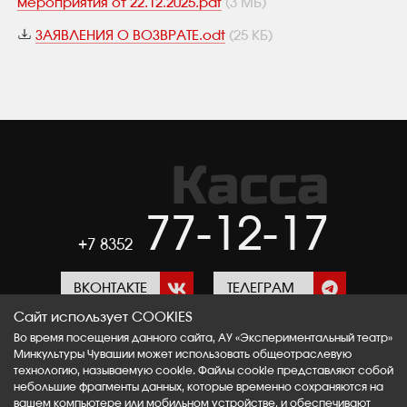
мероприятия от 22.12.2025.pdf
(3 МБ)
ЗАЯВЛЕНИЯ О ВОЗВРАТЕ.odt
(25 КБ)
Касса
77-12-17
+7 8352
ВКОНТАКТЕ
ТЕЛЕГРАМ
Сайт использует COOKIES
Во время посещения данного сайта, АУ «Экспериментальный театр»
ОК
RUTUBE
Минкультуры Чувашии может использовать общеотраслевую
технологию, называемую cookie. Файлы cookie представляют собой
небольшие фрагменты данных, которые временно сохраняются на
вашем компьютере или мобильном устройстве, и обеспечивают