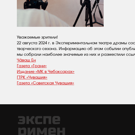
Уважаемые зрители!
22 августа 2024 г. в Экспериментальном театре драмы со
творческого сезона. Информацию об этом событии опубл
мы собрали наиболее значимые из них и разместили ссы
Чãваш Ен
Газета
«
Грани»
Издание
«
МК в Чебоксарах»
ГТРК
«
Чувашия»
Газета
«
Советская Чувашия»