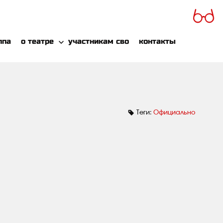
ппа
о театре
участникам сво
контакты
Теги:
Официально