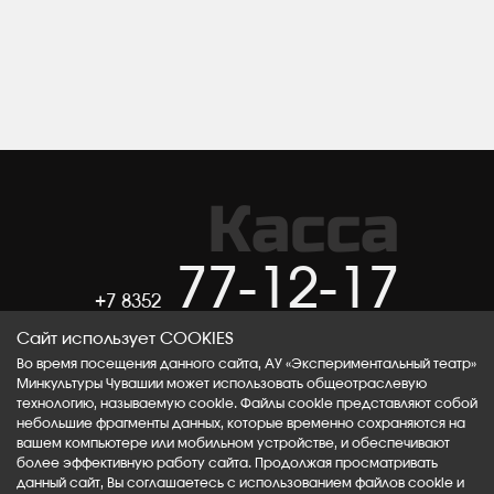
Касса
77-12-17
+7 8352
Сайт использует COOKIES
ВКОНТАКТЕ
ТЕЛЕГРАМ
Во время посещения данного сайта, АУ «Экспериментальный театр»
Минкультуры Чувашии может использовать общеотраслевую
технологию, называемую cookie. Файлы cookie представляют собой
ОК
RUTUBE
небольшие фрагменты данных, которые временно сохраняются на
вашем компьютере или мобильном устройстве, и обеспечивают
более эффективную работу сайта. Продолжая просматривать
данный сайт, Вы соглашаетесь с использованием файлов cookie и