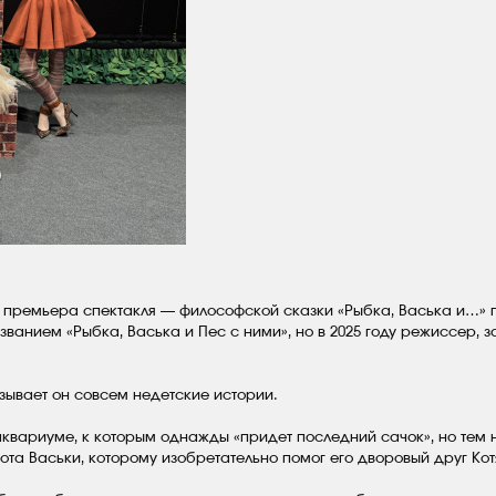
 премьера спектакля — философской сказки «Рыбка, Васька и…» 
ванием «Рыбка, Васька и Пес с ними», но в 2025 году режиссер, 
азывает он совсем недетские истории.
аквариуме, к которым однажды «придет последний сачок», но тем 
та Васьки, которому изобретательно помог его дворовый друг Кот