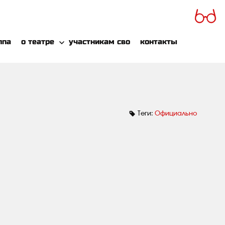
ппа
о театре
участникам сво
контакты
Теги:
Официально