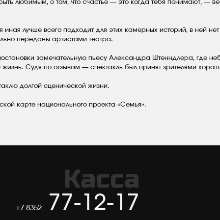
ть любимым, о том, что счастье — это когда тебя понимают, — вес
 иная лучше всего подходит для этих камерных историй, в ней не
ально переданы артистами театра.
постановки замечательную пьесу Александра Штенндлера, где небо
ю жизнь. Судя по отзывам — спектакль был принят зрителями хорош
аклю долгой сценической жизни.
ской карте национального проекта «Семья».
Касса
77-12-17
+7 8352