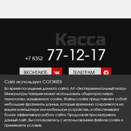
Касса
77-12-17
+7 8352
ВКОНТАКТЕ
ТЕЛЕГРАМ
Сайт использует COOKIES
Во время посещения данного сайта, АУ «Экспериментальный театр»
ОК
RUTUBE
Минкультуры Чувашии может использовать общеотраслевую
технологию, называемую cookie. Файлы cookie представляют собой
небольшие фрагменты данных, которые временно сохраняются на
вашем компьютере или мобильном устройстве, и обеспечивают
более эффективную работу сайта. Продолжая просматривать
©
2015–2026 АУ «Экспериментальный театр»
данный сайт, Вы соглашаетесь с использованием файлов cookie и
Минкультуры Чувашии
принимаете условия.