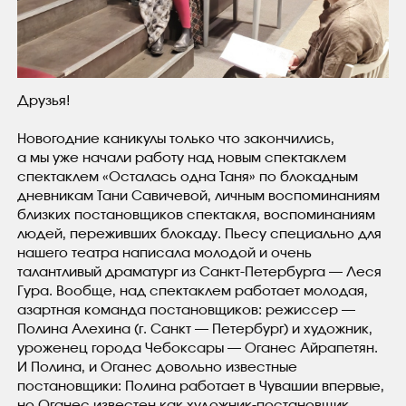
Друзья!
Новогодние каникулы только что закончились,
а мы уже начали работу над новым спектаклем
спектаклем «Осталась одна Таня» по блокадным
дневникам Тани Савичевой, личным воспоминаниям
близких постановщиков спектакля, воспоминаниям
людей, переживших блокаду. Пьесу специально для
нашего театра написала молодой и очень
талантливый драматург из Санкт-Петербурга — Леся
Гура. Вообще, над спектаклем работает молодая,
азартная команда постановщиков: режиссер —
Полина Алехина (г. Санкт — Петербург) и художник,
уроженец города Чебоксары — Оганес Айрапетян.
И Полина, и Оганес довольно известные
постановщики: Полина работает в Чувашии впервые,
но Оганес известен как художник-постановщик