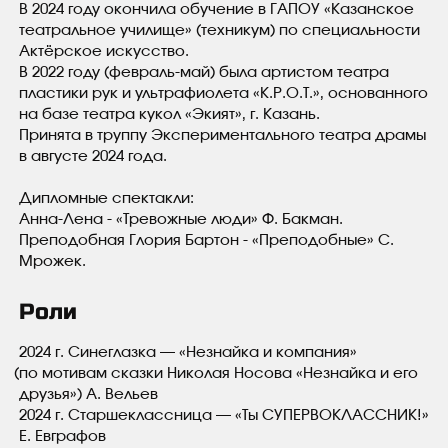
В 2024 году окончила обучение в ГАПОУ
«
Казанское
театральное училище»
(
техникум) по специальности
Актёрское искусство.
В 2022 году
(
февраль-май) была артистом театра
пластики рук и ультрафиолета
«
К.Р.О.Т.», основанного
на базе театра кукол
«
Экият», г. Казань.
Принята в труппу Экспериментального театра драмы
в августе 2024 года.
Дипломные спектакли:
Анна-Лена ‑ «Тревожные люди» Ф. Бакман.
Преподобная Глория Бартон ‑ «Преподобные» С.
Мрожек.
Роли
2024 г. Синеглазка — «Незнайка и компания»
(
по мотивам сказки Николая Носова
«
Незнайка и его
друзья») А. Вельев
2024 г. Старшеклассница — «Ты СУПЕРВОКЛАССНИК!»
Е. Евграфов