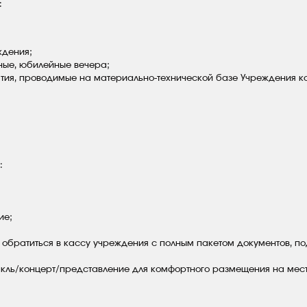
:
ждения;
ные, юбилейные вечера;
ятия, проводимые на материально-технической базе Учреждения 
:
ие;
 обратиться в кассу учреждения с полным пакетом документов, по
акль/концерт/представление для комфортного размещения на мест