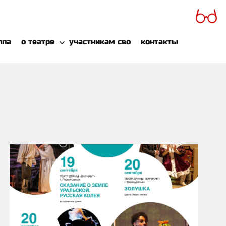
ппа
о театре
участникам сво
контакты