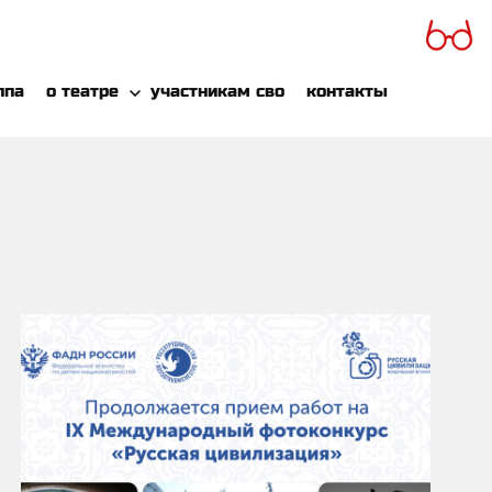
ппа
о театре
участникам сво
контакты