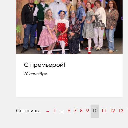
C премьерой!
20 сентября
Страницы:
←
1
...
6
7
8
9
10
11
12
13